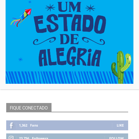
FIQUE CONECTADO
1,362
Fans
LIKE
23,756
Followers
FOLLOW