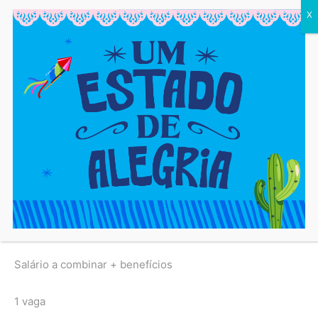
X
Salário a combinar + benefícios
1 vaga
Conferente de mercadoria (vaga exclusiva do
Programa Simm Mulher)
Ensino médio completo, seis meses de experiência ,
requisitos imprescindíveis: experiência nos ramos de
supermercado ou loja de festa e conhecimento de
informática, vaga zoneada para Candeias, Simões Filho,
Madre de Deus, Fazenda Coutos e Paripe.
Salário a combinar + benefícios
1 vaga