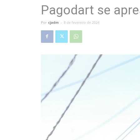
Pagodart se apre
Por
cjadm
-
8 de fevereiro de 2024