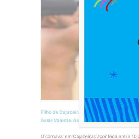
Filho de Cajazeiras, o cantor e compositor Fl
Assis Valente. Assista aqui
O carnaval em Cajazeiras acontece entre 10 a