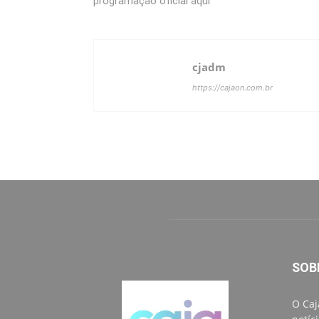
programação oficial aqui
cjadm
https://cajaon.com.br
SOB
O Caj