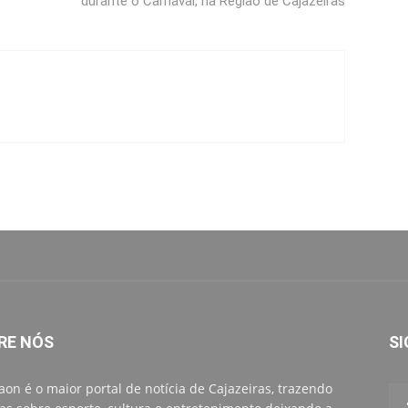
durante o Carnaval, na Região de Cajazeiras
RE NÓS
SI
aon é o maior portal de notícia de Cajazeiras, trazendo