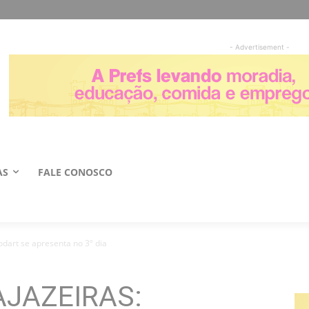
- Advertisement -
AS
FALE CONOSCO
art se apresenta no 3º dia
AJAZEIRAS: