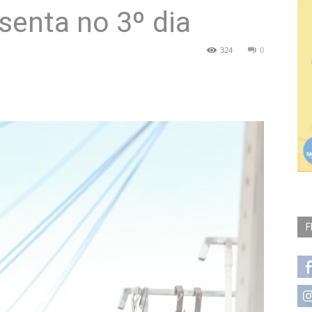
senta no 3º dia
324
0
F