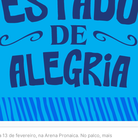
avinho, falou da expectativa para a folia no Circuito
 13 de fevereiro, na Arena Pronaica. No palco, mais